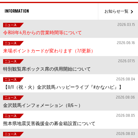
INFORMATION
お知らせ一覧
2026.03.15
令和8年4月からの営業時間等について
2026.06.16
来場ポイントカードが変わります（7/1更新）
2026.07.15
特別観覧席ボックス席の供用開始について
2026.08.04
【8/11（祝・火）金沢競馬 ハッピーライブ『#かなハピ』】
2026.08.06
金沢競馬インフォメーション（8/6～）
2026.08.05
熊本県地震災害義援金の募金箱設置について
2026.08.03