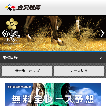
開催日程
出走馬・オッズ
レース結果