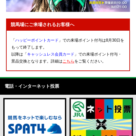
競馬場にご来場されるお客様へ
「
ハッピーポイントカード
」での来場ポイント付与は8月30日を
もって終了します。
以降は「
キャッシュレス会員カード
」での来場ポイント付与・
景品交換となります。詳細は
こちら
をご覧ください。
電話・インターネット投票