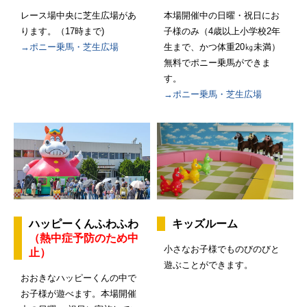
レース場中央に芝生広場があ
本場開催中の日曜・祝日にお
ります。（17時まで)
子様のみ（4歳以上小学校2年
→ポニー乗馬・芝生広場
生まで、かつ体重20㎏未満）
無料でポニー乗馬ができま
す。
→ポニー乗馬・芝生広場
ハッピーくんふわふわ
キッズルーム
（熱中症予防のため中
小さなお子様でものびのびと
止）
遊ぶことができます。
おおきなハッピーくんの中で
お子様が遊べます。本場開催