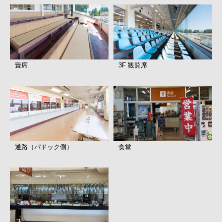
畳席
3F 観覧席
通路（パドック側）
食堂