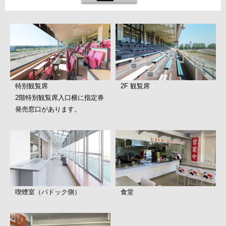
特別観覧席
2F 観覧席
2階特別観覧席入口横に指定券
発売窓口があります。
喫煙室（パドック側）
食堂