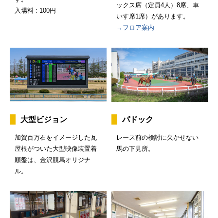
ックス席（定員4人）8席、車
入場料 : 100円
いす席1席）があります。
→フロア案内
大型ビジョン
パドック
加賀百万石をイメージした瓦
レース前の検討に欠かせない
屋根がついた大型映像装置着
馬の下見所。
順盤は、金沢競馬オリジナ
ル。