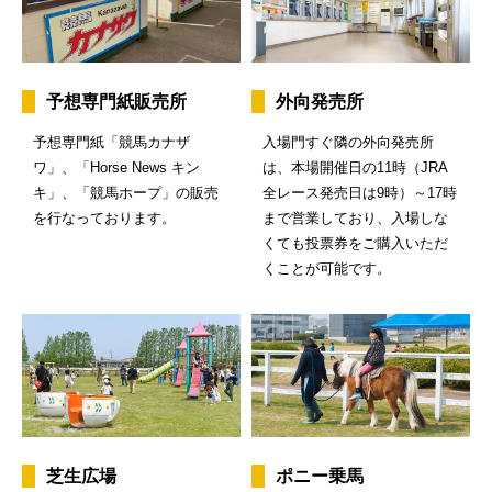
予想専門紙販売所
外向発売所
予想専門紙「競馬カナザ
入場門すぐ隣の外向発売所
ワ」、「Horse News キン
は、本場開催日の11時（JRA
キ」、「競馬ホープ」の販売
全レース発売日は9時）～17時
を行なっております。
まで営業しており、入場しな
くても投票券をご購入いただ
くことが可能です。
芝生広場
ポニー乗馬