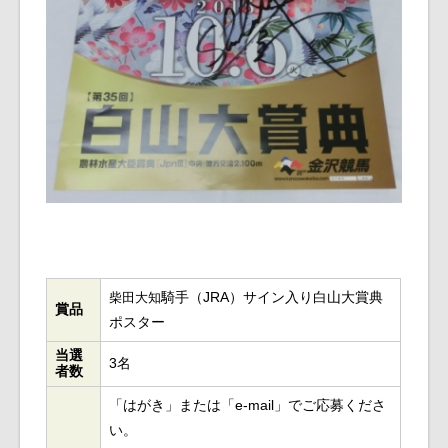
騎手（JRA）サイン入り白山大賞典
柴田大知
賞品
ポスター
当選
3名
者数
「はがき」または「e-mail」でご応募くださ
い。