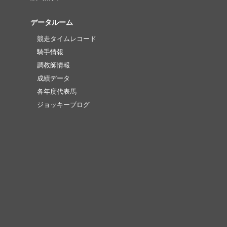
データルーム
競走タイムレコード
騎手情報
調教師情報
成績データ
各年度代表馬
ジョッキーブログ