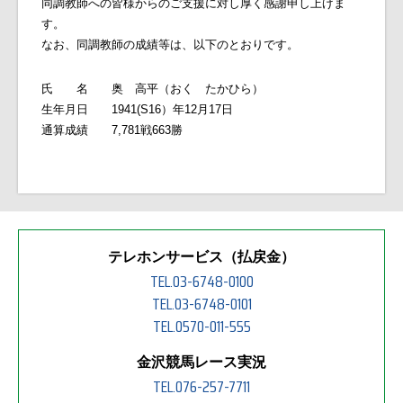
同調教師への皆様からのご支援に対し厚く感謝申し上げま
す。
なお、同調教師の成績等は、以下のとおりです。
氏 名 奥 高平（おく たかひら）
生年月日
1941(S16
）年
12
月
17
日
通算成績
7,781
戦
663
勝
テレホンサービス（払戻金）
TEL.03-6748-0100
TEL.03-6748-0101
TEL.0570-011-555
金沢競馬レース実況
TEL.076-257-7711