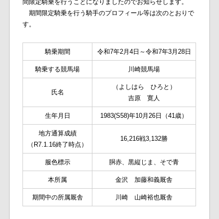
間限定騎乗を行うことになりましたのでお知らせします。
期間限定騎乗を行う騎手のプロフィール等は次のとおりで
す。
騎乗期間
令和
7
年
2
月
4
日～令和
7
年
3
月
28
日
騎乗する競馬場
川崎競馬場
（よしはら ひろと）
氏名
吉原 寛人
生年月日
1983(S58)年
10
月
26
日（
41
歳）
地方通算成績
16,216
戦3,132勝
（
R7.1.16
終了時点）
服色標示
胴赤、黒縦じま、そで青
本所属
金沢 加藤和義厩舎
期間中の所属厩舎
川崎 山崎裕也厩舎