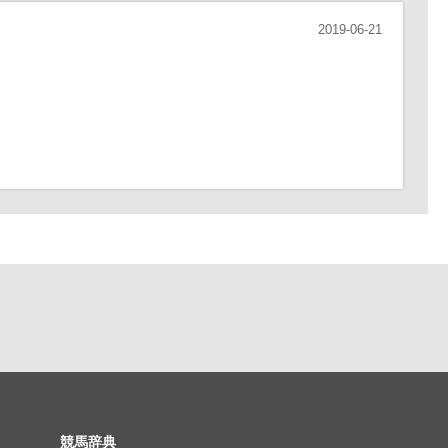
2019-06-21
競馬辞典