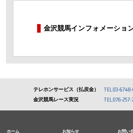
金沢競馬インフォメーション（
TEL.03-6748-
テレホンサービス（払戻金）
TEL.076-257-
金沢競馬レース実況
ホーム
お知らせ
お問い