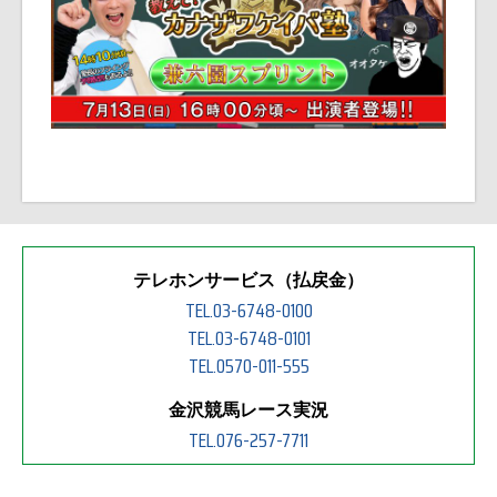
テレホンサービス（払戻金）
TEL.03-6748-0100
TEL.03-6748-0101
TEL.0570-011-555
金沢競馬レース実況
TEL.076-257-7711