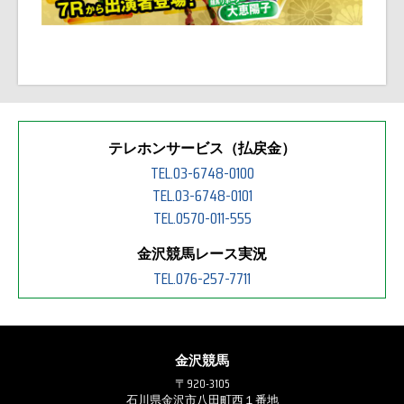
テレホンサービス（払戻金）
TEL.03-6748-0100
TEL.03-6748-0101
TEL.0570-011-555
金沢競馬レース実況
TEL.076-257-7711
金沢競馬
〒920-3105
石川県金沢市八田町西１番地