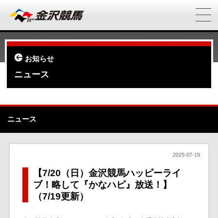
お知らせ
ニュース
ニュース
2025-07-19
【7/20（日）金沢競馬ハッピーライ
ブ！略して『かなハピ』放送！】
（7/19更新）