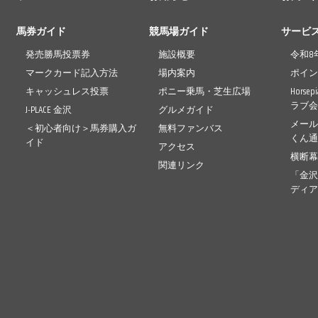
馬券ガイド
競馬場ガイド
サービ
発売勝馬投票券
施設概要
令和8
マークカード記入方法
場内案内
ポイ
キャッシュレス投票
ポニー乗馬・芝生広場
Horse
ラブ
J-PLACE 金沢
グルメガイド
メー
＜初心者向け＞馬券購入ガ
無料ファンバス
くん
イド
アクセス
横断
関連リンク
「金
ディ