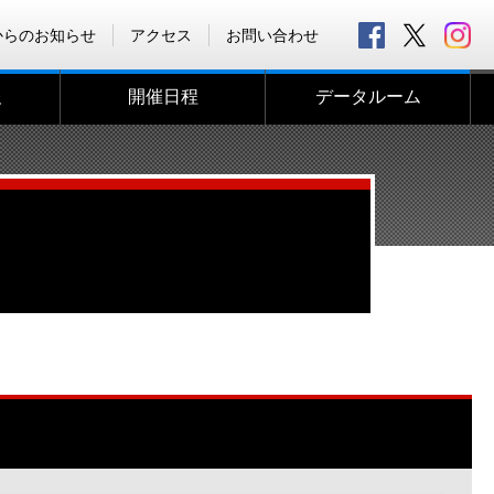
からのお知らせ
アクセス
お問い合わせ
報
開催日程
データルーム