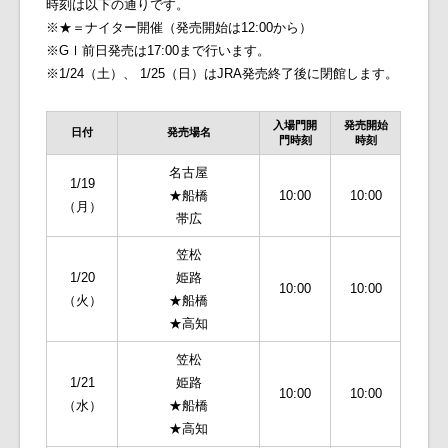
時刻は以下の通りです。
※★＝ナイター開催（発売開始は12:00から）
※GⅠ前日発売は17:00まで行います。
※1/24（土）、 1/25（日）はJRA発売終了後に閉館します。
入場門開
発売開始
日付
発売場名
門時刻
時刻
名古屋
1/19
★船橋
10:00
10:00
（月）
帯広
笠松
1/20
姫路
10:00
10:00
（火）
★船橋
★高知
笠松
1/21
姫路
10:00
10:00
（水）
★船橋
★高知