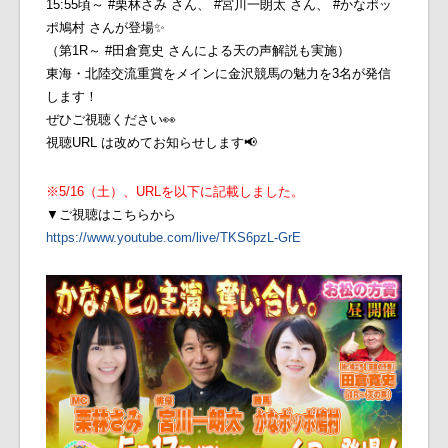
15:55頃～ #栗林さみ さん、 #宮川一朗太 さん、 #かなポッ
ポ鳩村 さんが登場✨
（第1R～ #田倉寛史 さんによる天の声解説も実施）
東海・北陸交流重賞をメインに金沢競馬の魅力を3名が発信
します！
ぜひご視聴ください👀
視聴URL は改めてお知らせします📢
※5/16（土）、URLを以下に記載しました。
▼ご視聴はこちらから
https://www.youtube.com/live/TKS6pzL-GrE