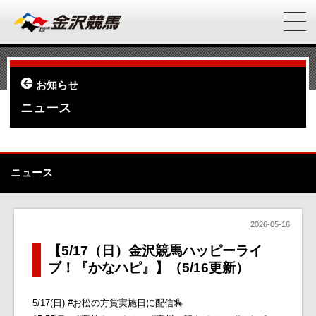
お知らせ
ニュース
ニュース
2026-05-16
【5/17（日）金沢競馬ハッピーライ
ブ！『かなハピ』】（5/16更新）
5/17(日) #お松の方賞実施日に配信🏇