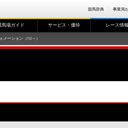
競馬辞典
事業局
競馬場ガイド
サービス・優待
レース情
ォメーション（7/2～）