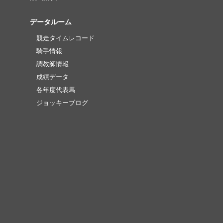
データルーム
競走タイムレコード
騎手情報
調教師情報
成績データ
各年度代表馬
ジョッキーブログ