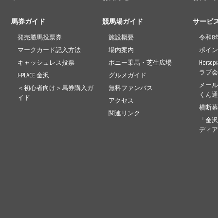
馬券ガイド
競馬場ガイド
サービ
発売勝馬投票券
施設概要
令和8
マークカード記入方法
場内案内
ポイ
キャッシュレス投票
ポニー乗馬・芝生広場
Horse
ラブ
J-PLACE 金沢
グルメガイド
メー
＜初心者向け＞馬券購入ガ
無料ファンバス
くん
イド
アクセス
横断
関連リンク
「金
ディ