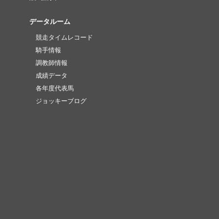
データルーム
競走タイムレコード
騎手情報
調教師情報
成績データ
各年度代表馬
ジョッキーブログ