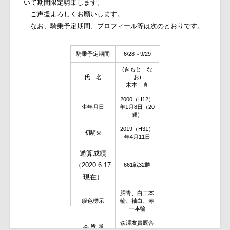
いて期間限定騎乗します。
ご声援よろしくお願いします。
なお、騎乗予定期間、プロフィール等は次のとおりです。
騎乗予定期間
6/28～9/29
(きもと な
氏 名
お)
木本 直
2000（H12）
生年月日
年1月8日（20
歳）
2019（H31）
初騎乗
年4月11日
通算成績
（2020.6.17
661戦32勝
現在）
胴青、白二本
服色標示
輪、袖白、赤
一本輪
森澤友貴厩舎
本 所 属