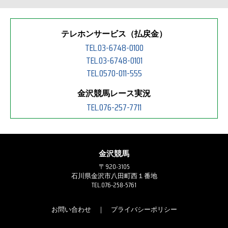
（兵庫）
金沢所属
佐藤茂厩舎
テレホンサービス（払戻金）
TEL.03-6748-0100
TEL.03-6748-0101
TEL.0570-011-555
金沢競馬レース実況
TEL.076-257-7711
金沢競馬
〒920-3105
石川県金沢市八田町西１番地
TEL.076-258-5761
お問い合わせ
｜
プライバシーポリシー