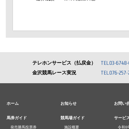
TEL.03-6748-
テレホンサービス（払戻金）
TEL.076-257-
金沢競馬レース実況
ホーム
お知らせ
お問い
馬券ガイド
競馬場ガイド
サービ
発売勝馬投票券
施設概要
令和8