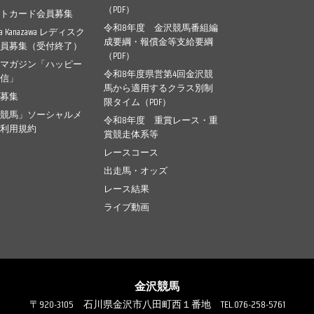
（PDF）
ントカード会員募集
令和8年度 金沢競馬番組編
pia Kanazawa レディスク
成要綱・報償金等支給要綱
会員募集（受付終了）
（PDF）
ルマガジン「ハッピー
令和8年度県営第4回金沢競
通信」
馬から適用するクラス別制
幕募集
限タイム（PDF）
沢競馬」ソーシャルメ
令和8年度 重賞レース・重
ア利用規約
賞競走体系等
レースコース
出走馬・オッズ
レース結果
ライブ動画
金沢競馬
〒920-3105
石川県金沢市八田町西１番地
TEL.076-258-5761