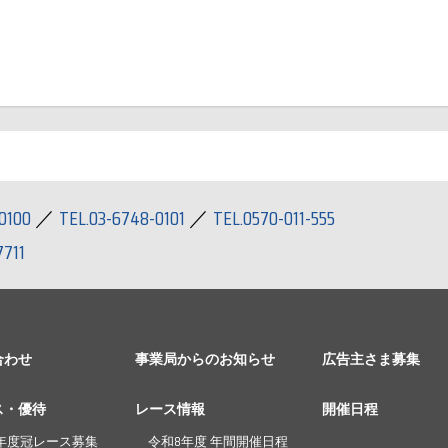
0100
／
TEL.03-6748-0101
／
TEL.0570-011-555
7711
合わせ
事業局からのお知らせ
広告主さま募集
ス・優待
レース情報
開催日程
年度冠レース募集
令和8年度 年間開催日程