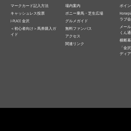
マークカード記入方法
場内案内
ポイ
キャッシュレス投票
ポニー乗馬・芝生広場
Horse
ラブ
J-PLACE 金沢
グルメガイド
メー
＜初心者向け＞馬券購入ガ
無料ファンバス
くん
イド
アクセス
横断
関連リンク
「金
ディ