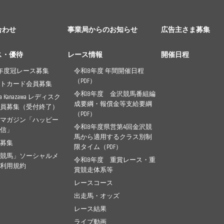
合わせ
事業局からのお知らせ
広告主さま募集
ス・優待
レース情報
開催日程
年度冠レース募集
令和8年度 年間開催日程
（PDF）
ントカード会員募集
令和8年度 金沢競馬番組編
pia Kanazawa レディスク
成要綱・報償金等支給要綱
会員募集（受付終了）
（PDF）
ルマガジン「ハッピー
令和8年度県営第4回金沢競
通信」
馬から適用するクラス別制
幕募集
限タイム（PDF）
沢競馬」ソーシャルメ
令和8年度 重賞レース・重
ア利用規約
賞競走体系等
レースコース
出走馬・オッズ
レース結果
ライブ動画