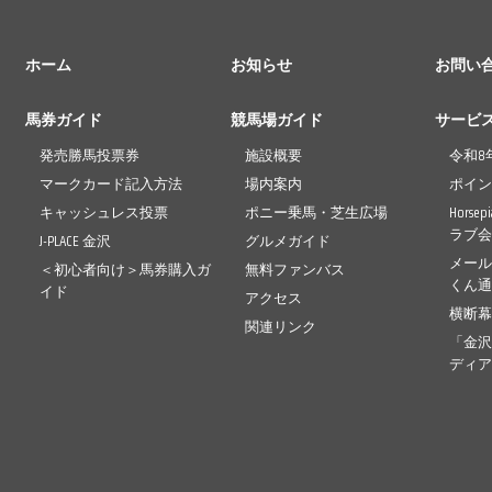
ホーム
お知らせ
お問い
馬券ガイド
競馬場ガイド
サービ
発売勝馬投票券
施設概要
令和8
マークカード記入方法
場内案内
ポイ
キャッシュレス投票
ポニー乗馬・芝生広場
Horse
ラブ
J-PLACE 金沢
グルメガイド
メー
＜初心者向け＞馬券購入ガ
無料ファンバス
くん
イド
アクセス
横断
関連リンク
「金
ディ