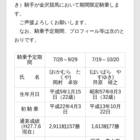
き）騎手が金沢競馬において期間限定騎乗しま
す。
ご声援よろしくお願いします。
なお、騎乗予定期間、プロフィール等は次のと
おりです。
騎乗予定期
7/28～9/29
7/19～10/20
間
(おかむら た
(はいばら や
氏 名
くや)
すゆき)
岡村 卓弥
拜原 靖之
平成5年1月15
昭和57年8月3
生年月日
日（22歳）
日（32歳）
平成22年4月3
平成13年10月
初 騎 乗
日
22日
通算成績
（H27.7.6
2,911戦157勝
1,613戦77勝
現在）