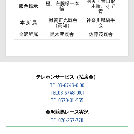
胴黄・青山形
橙、左腕緑一本
服色標示
一本輪、そで
輪
青
雑賀正光厩舎
神奈川県騎手
本 所 属
（高知）
会
金沢所属
黒木豊厩舎
佐藤茂厩舎
テレホンサービス（払戻金）
TEL.03-6748-0100
TEL.03-6748-0101
TEL.0570-011-555
金沢競馬レース実況
TEL.076-257-7711