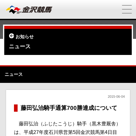
お知らせ
ニュース
ニュース
2015-06-04
藤田弘治騎手通算700勝達成について
藤田弘治（ふじたこうじ）騎手（黒木豊厩舎）
は、平成27年度石川県営第5回金沢競馬第4日目