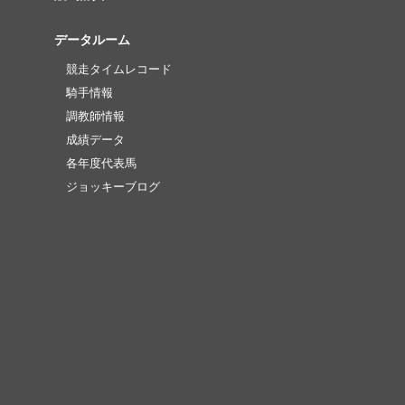
データルーム
競走タイムレコード
騎手情報
調教師情報
成績データ
各年度代表馬
ジョッキーブログ