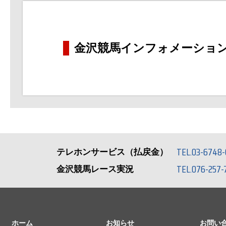
金沢競馬インフォメーション（
TEL.03-6748-
テレホンサービス（払戻金）
TEL.076-257-
金沢競馬レース実況
ホーム
お知らせ
お問い