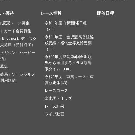
ス・優待
レース情報
開催日程
年度冠レース募集
令和8年度 年間開催日程
（PDF）
ントカード会員募集
令和8年度 金沢競馬番組編
pia Kanazawa レディスク
成要綱・報償金等支給要綱
会員募集（受付終了）
（PDF）
ルマガジン「ハッピー
令和8年度県営第4回金沢競
通信」
馬から適用するクラス別制
幕募集
限タイム（PDF）
沢競馬」ソーシャルメ
令和8年度 重賞レース・重
ア利用規約
賞競走体系等
レースコース
出走馬・オッズ
レース結果
ライブ動画