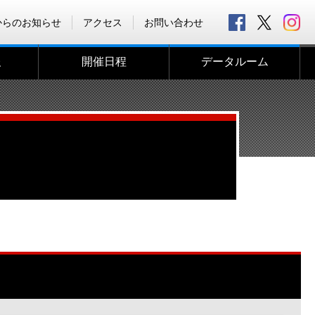
からのお知らせ
アクセス
お問い合わせ
報
開催日程
データルーム