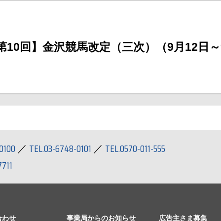
第10回】金沢競馬改定（三次）（9月12日～
0100
／
TEL.03-6748-0101
／
TEL.0570-011-555
7711
合わせ
事業局からのお知らせ
広告主さま募集