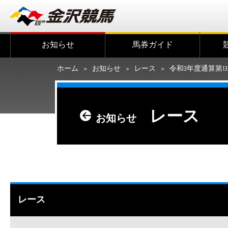
お知らせ
馬券ガイド
ホーム
お知らせ
レース
令和3年度通算第1
レース
お知らせ
レース