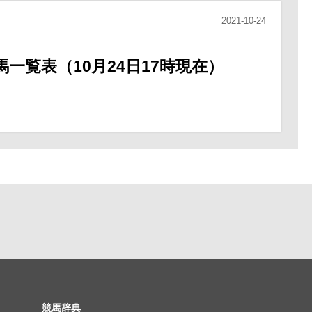
2021-10-24
馬一覧表（10月24日17時現在）
競馬辞典