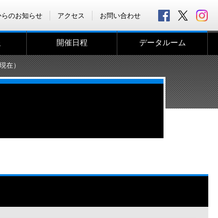
からのお知らせ
アクセス
お問い合わせ
報
開催日程
データルーム
時現在）