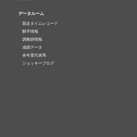
データルーム
競走タイムレコード
騎手情報
調教師情報
成績データ
各年度代表馬
ジョッキーブログ