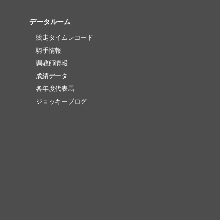
データルーム
競走タイムレコード
騎手情報
調教師情報
成績データ
各年度代表馬
ジョッキーブログ