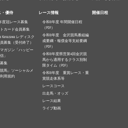
ス・優待
レース情報
開催日程
年度冠レース募集
令和8年度 年間開催日程
（PDF）
ントカード会員募集
令和8年度 金沢競馬番組編
pia Kanazawa レディスク
成要綱・報償金等支給要綱
会員募集（受付終了）
（PDF）
ルマガジン「ハッピー
令和8年度県営第4回金沢競
通信」
馬から適用するクラス別制
幕募集
限タイム（PDF）
沢競馬」ソーシャルメ
令和8年度 重賞レース・重
ア利用規約
賞競走体系等
レースコース
出走馬・オッズ
レース結果
ライブ動画