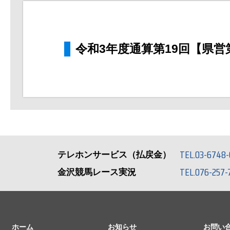
令和3年度通算第19回【県営第
TEL.03-6748-
テレホンサービス（払戻金）
TEL.076-257-
金沢競馬レース実況
ホーム
お知らせ
お問い