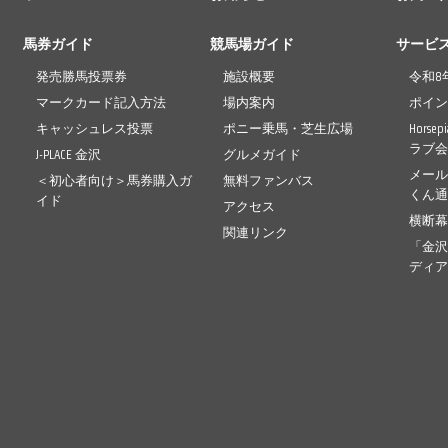
馬券ガイド
競馬場ガイド
サービ
発売勝馬投票券
施設概要
令和8
マークカード記入方法
場内案内
ポイ
キャッシュレス投票
ポニー乗馬・芝生広場
Horse
ラブ
J-PLACE 金沢
グルメガイド
メー
＜初心者向け＞馬券購入ガ
無料ファンバス
くん
イド
アクセス
横断
関連リンク
「金
ディ