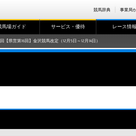
競馬辞典
事業局
競馬場ガイド
サービス・優待
レース情
回【県営第16回】金沢競馬改定（12月5日～12月14日）