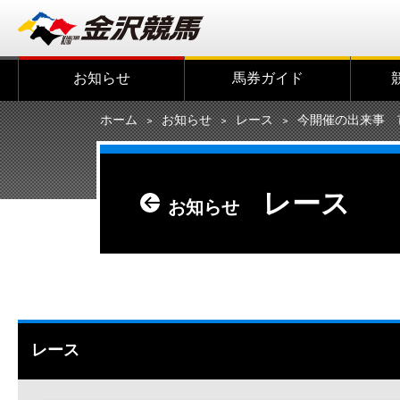
お知らせ
馬券ガイド
ホーム
お知らせ
レース
今開催の出来事 
レース
お知らせ
レース