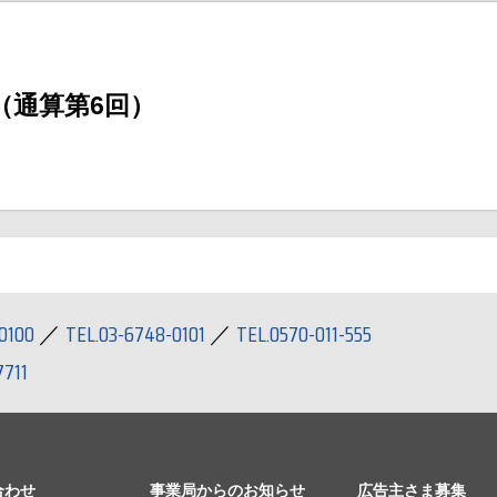
（通算第6回）
0100
／
TEL.03-6748-0101
／
TEL.0570-011-555
7711
合わせ
事業局からのお知らせ
広告主さま募集