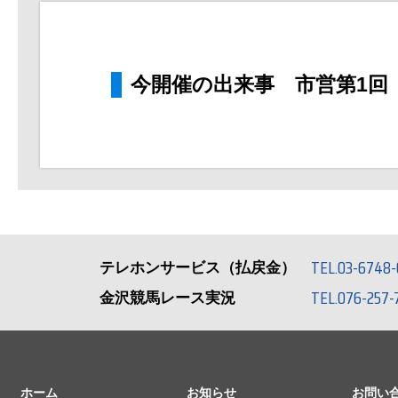
今開催の出来事 市営第1回
TEL.03-6748-
テレホンサービス（払戻金）
TEL.076-257-
金沢競馬レース実況
ホーム
お知らせ
お問い