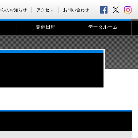
からのお知らせ
アクセス
お問い合わせ
報
開催日程
データルーム