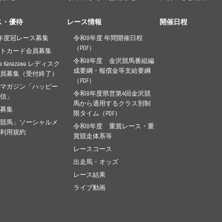
ス・優待
レース情報
開催日程
年度冠レース募集
令和8年度 年間開催日程
（PDF）
ントカード会員募集
令和8年度 金沢競馬番組編
pia Kanazawa レディスク
成要綱・報償金等支給要綱
会員募集（受付終了）
（PDF）
ルマガジン「ハッピー
令和8年度県営第4回金沢競
通信」
馬から適用するクラス別制
幕募集
限タイム（PDF）
沢競馬」ソーシャルメ
令和8年度 重賞レース・重
ア利用規約
賞競走体系等
レースコース
出走馬・オッズ
レース結果
ライブ動画