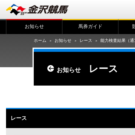
お知らせ
馬券ガイド
ホーム
お知らせ
レース
能力検査結果（通算
レース
お知らせ
レース