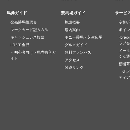
馬券ガイド
競馬場ガイド
サービ
発売勝馬投票券
施設概要
令和8
マークカード記入方法
場内案内
ポイ
キャッシュレス投票
ポニー乗馬・芝生広場
Horse
ラブ
J-PLACE 金沢
グルメガイド
メー
＜初心者向け＞馬券購入ガ
無料ファンバス
くん
イド
アクセス
横断
関連リンク
「金
ディ