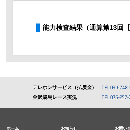
能力検査結果（通算第13回
TEL.03-6748-
テレホンサービス（払戻金）
TEL.076-257-
金沢競馬レース実況
ホーム
お知らせ
お問い