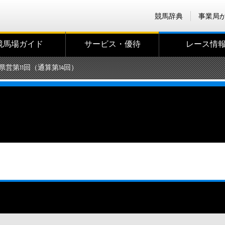
競馬辞典
事業局
競馬場ガイド
サービス・優待
レース情
営第11回（通算第14回）