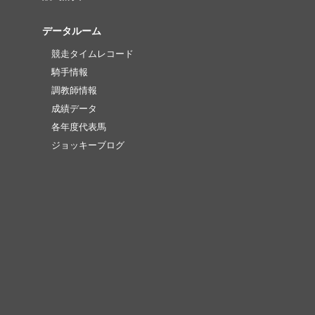
データルーム
競走タイムレコード
騎手情報
調教師情報
成績データ
各年度代表馬
ジョッキーブログ