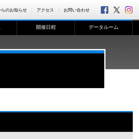
からのお知らせ
アクセス
お問い合わせ
報
開催日程
データルーム