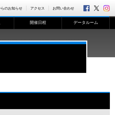
からのお知らせ
アクセス
お問い合わせ
報
開催日程
データルーム