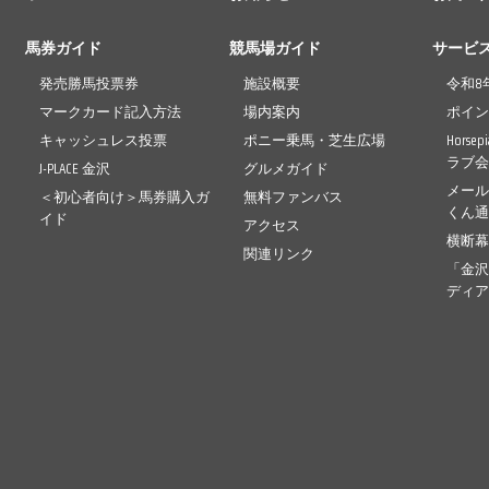
馬券ガイド
競馬場ガイド
サービ
発売勝馬投票券
施設概要
令和8
マークカード記入方法
場内案内
ポイ
キャッシュレス投票
ポニー乗馬・芝生広場
Horse
ラブ
J-PLACE 金沢
グルメガイド
メー
＜初心者向け＞馬券購入ガ
無料ファンバス
くん
イド
アクセス
横断
関連リンク
「金
ディ