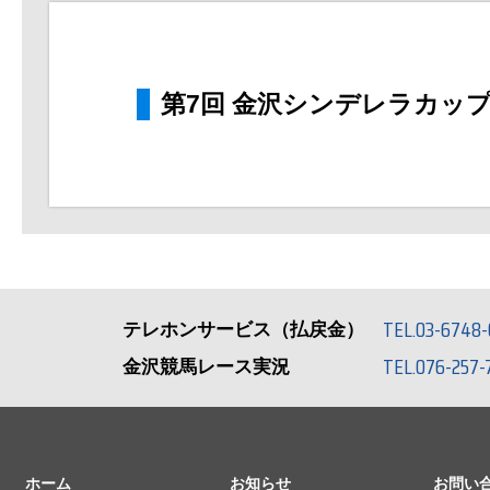
第7回 金沢シンデレラカップ
TEL.03-6748-
テレホンサービス（払戻金）
TEL.076-257-
金沢競馬レース実況
ホーム
お知らせ
お問い