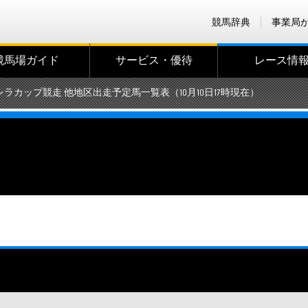
競馬辞典
事業局
競馬場ガイド
サービス・優待
レース情
レラカップ競走 他地区出走予定馬一覧表（10月10日17時現在）