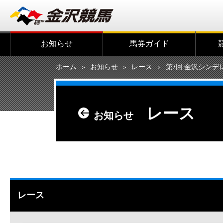
お知らせ
馬券ガイド
ホーム
お知らせ
レース
第7回 金沢シンデ
レース
お知らせ
レース