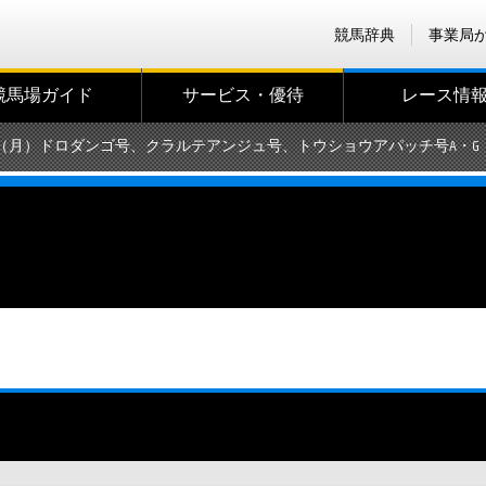
競馬辞典
事業局
競馬場ガイド
サービス・優待
レース情
29（月）ドロダンゴ号、クラルテアンジュ号、トウショウアパッチ号A・G