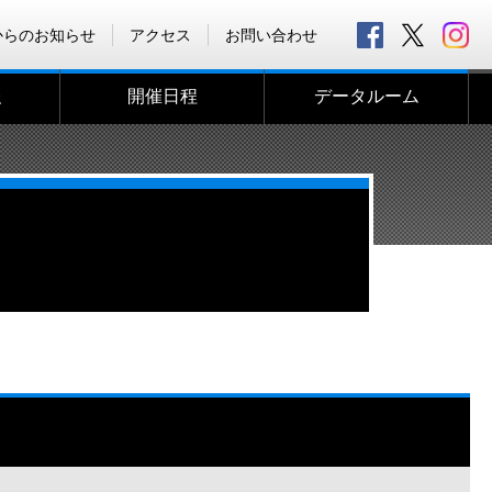
からのお知らせ
アクセス
お問い合わせ
報
開催日程
データルーム