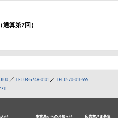
（通算第7回）
0100
／
TEL.03-6748-0101
／
TEL.0570-011-555
7711
合わせ
事業局からのお知らせ
広告主さま募集