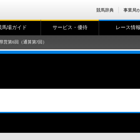
競馬辞典
事業局
競馬場ガイド
サービス・優待
レース情
県営第6回（通算第7回）