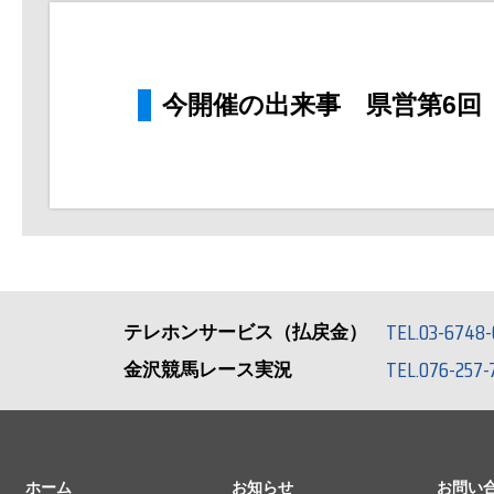
今開催の出来事 県営第6回
TEL.03-6748-
テレホンサービス（払戻金）
TEL.076-257-
金沢競馬レース実況
ホーム
お知らせ
お問い