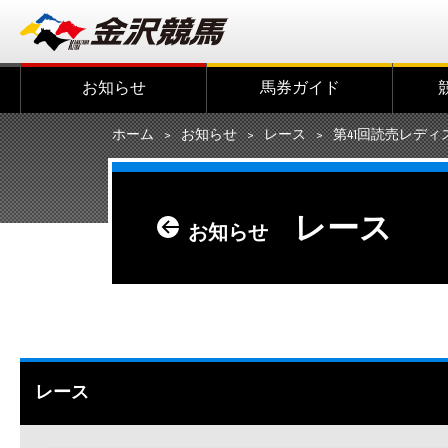
お知らせ
馬券ガイド
ホーム
お知らせ
レース
第41回読売レディ
レース
お知らせ
レース