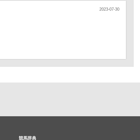
2023-07-30
）
競馬辞典