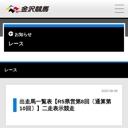
お知らせ
レース
レース
2023-08-09
出走馬一覧表【R5県営第8回〔通算第
10回〕】二走表示競走