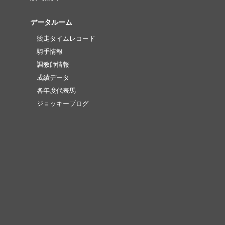
データルーム
競走タイムレコード
騎手情報
調教師情報
成績データ
各年度代表馬
ジョッキーブログ