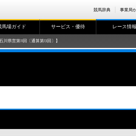
競馬辞典
事業局
競馬場ガイド
サービス・優待
レース情
石川県営第11回〔通算第13回〕】