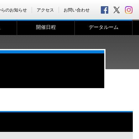
からのお知らせ
アクセス
お問い合わせ
報
開催日程
データルーム