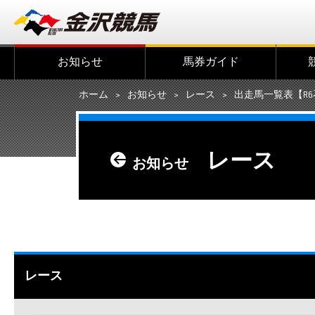
お知らせ
馬券ガイド
ホーム
お知らせ
レース
出走馬一覧表【R6
レース
お知らせ
レース