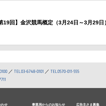
第19回】金沢競馬概定（3月24日～3月29日
0100
／
TEL.03-6748-0101
／
TEL.0570-011-555
7711
合わせ
事業局からのお知らせ
広告主さま募集