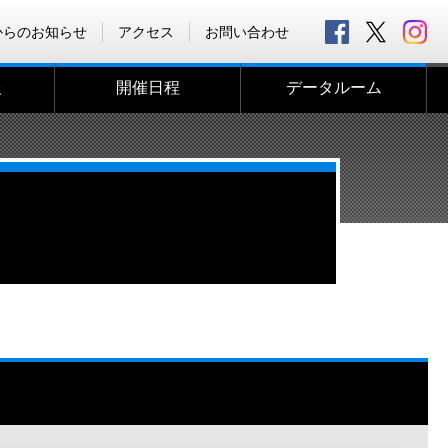
からのお知らせ
アクセス
お問い合わせ
報
開催日程
データルーム