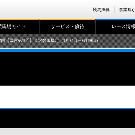
競馬辞典
事業局
競馬場ガイド
サービス・優待
レース情
2回【県営第19回】金沢競馬概定（3月24日～3月29日）