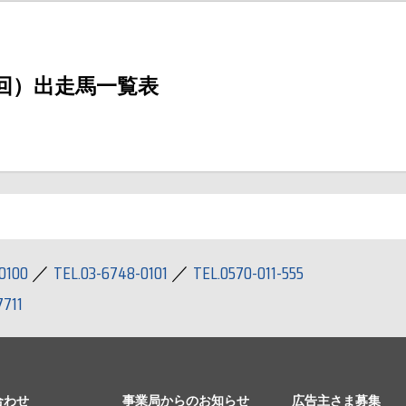
7回）出走馬一覧表
0100
／
TEL.03-6748-0101
／
TEL.0570-011-555
7711
合わせ
事業局からのお知らせ
広告主さま募集