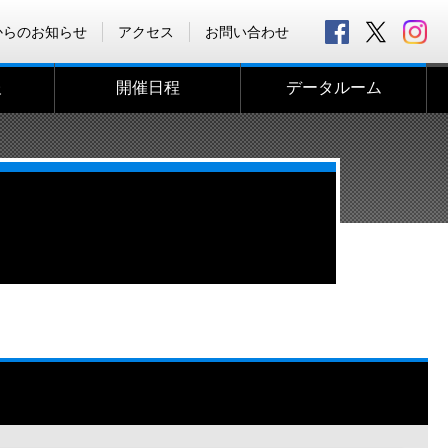
からのお知らせ
アクセス
お問い合わせ
報
開催日程
データルーム