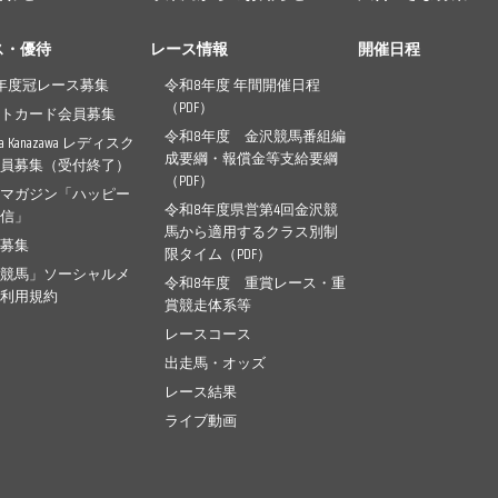
ス・優待
レース情報
開催日程
年度冠レース募集
令和8年度 年間開催日程
（PDF）
ントカード会員募集
令和8年度 金沢競馬番組編
pia Kanazawa レディスク
成要綱・報償金等支給要綱
会員募集（受付終了）
（PDF）
ルマガジン「ハッピー
令和8年度県営第4回金沢競
通信」
馬から適用するクラス別制
幕募集
限タイム（PDF）
沢競馬」ソーシャルメ
令和8年度 重賞レース・重
ア利用規約
賞競走体系等
レースコース
出走馬・オッズ
レース結果
ライブ動画