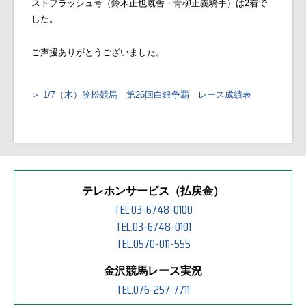
ストフラッシュ号（
鈴木正也厩舎・青柳正義騎手
）
は2着で
した。
ご声援ありがとうございました。
1/7（木）笠松競馬 第26回白銀争覇 レース成績表
テレホンサービス（払戻金）
TEL.03-6748-0100
TEL.03-6748-0101
TEL.0570-011-555
金沢競馬レース実況
TEL.076-257-7711