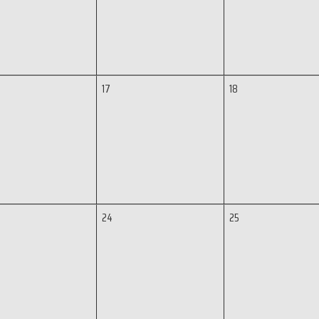
17
18
24
25