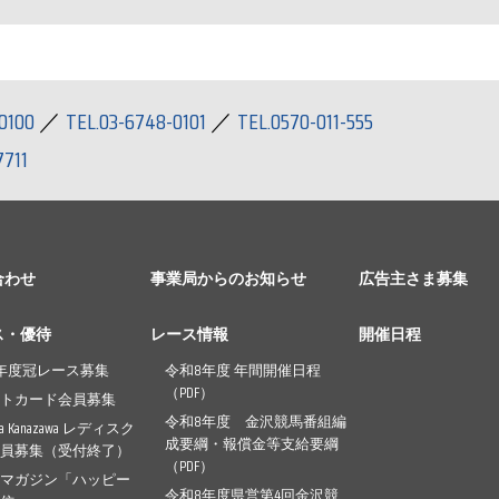
0100
／
TEL.03-6748-0101
／
TEL.0570-011-555
7711
合わせ
事業局からのお知らせ
広告主さま募集
ス・優待
レース情報
開催日程
年度冠レース募集
令和8年度 年間開催日程
（PDF）
ントカード会員募集
令和8年度 金沢競馬番組編
pia Kanazawa レディスク
成要綱・報償金等支給要綱
会員募集（受付終了）
（PDF）
ルマガジン「ハッピー
令和8年度県営第4回金沢競