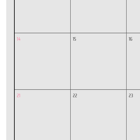
14
15
16
21
22
23