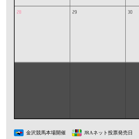
28
29
30
金沢競馬本場開催
JRAネット投票発売日