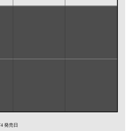
T4 発売日