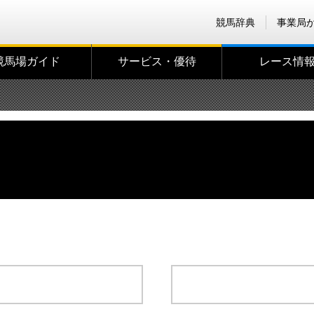
競馬辞典
事業局
競馬場ガイド
サービス・優待
レース情