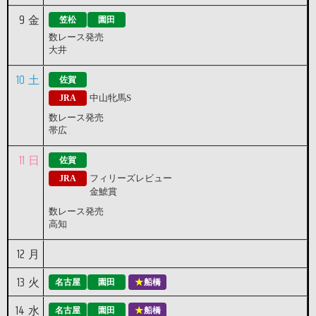
9
金
笠松
園田
数レース発売
大井
10
土
佐賀
中山牝馬S
JRA
数レース発売
帯広
11
日
佐賀
フィリーズレビュー
JRA
金鯱賞
数レース発売
高知
12
月
13
火
名古屋
園田
船橋
14
水
名古屋
園田
船橋