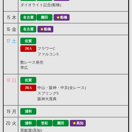
ダイオライト記念(船橋)
15
木
名古屋
園田
船橋
16
金
名古屋
船橋
17
土
佐賀
フラワーC
JRA
ファルコンS
数レース発売
帯広
18
日
佐賀
中山・阪神・中京(全レース)
JRA
スプリングS
阪神大賞典
19
月
浦和
20
火
浦和
笠松
園田
高知
黒船賞(高知)