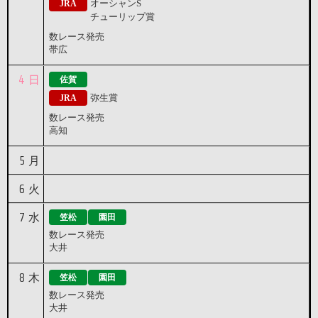
オーシャンS
JRA
チューリップ賞
数レース発売
帯広
4
日
佐賀
弥生賞
JRA
数レース発売
高知
5
月
6
火
7
水
笠松
園田
数レース発売
大井
8
木
笠松
園田
数レース発売
大井