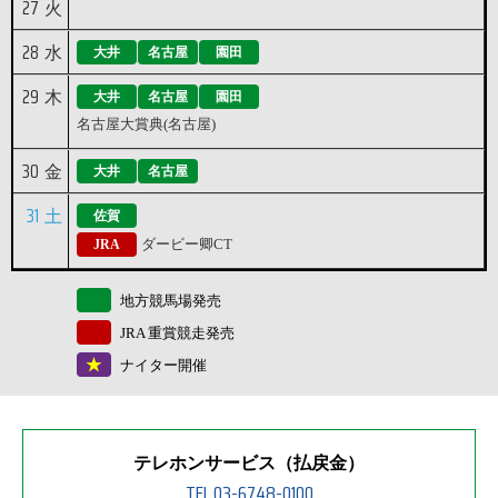
27
火
28
水
大井
名古屋
園田
29
木
大井
名古屋
園田
名古屋大賞典(名古屋)
30
金
大井
名古屋
31
土
佐賀
ダービー卿CT
JRA
地方競馬場発売
JRA 重賞競走発売
ナイター開催
テレホンサービス（払戻金）
TEL.03-6748-0100