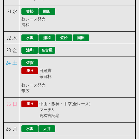
21
水
笠松
園田
数レース発売
浦和
22
木
水沢
浦和
笠松
園田
23
金
浦和
名古屋
24
土
佐賀
日経賞
JRA
毎日杯
数レース発売
帯広
25
日
中山・阪神・中京(全レース)
JRA
マーチS
高松宮記念
26
月
水沢
大井