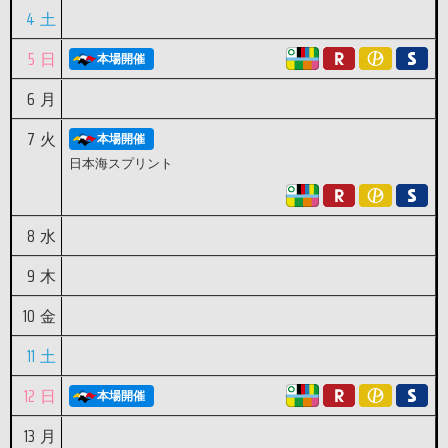
4
土
5
日
本場開催
6
月
7
火
本場開催
日本海スプリント
8
水
9
木
10
金
11
土
12
日
本場開催
13
月