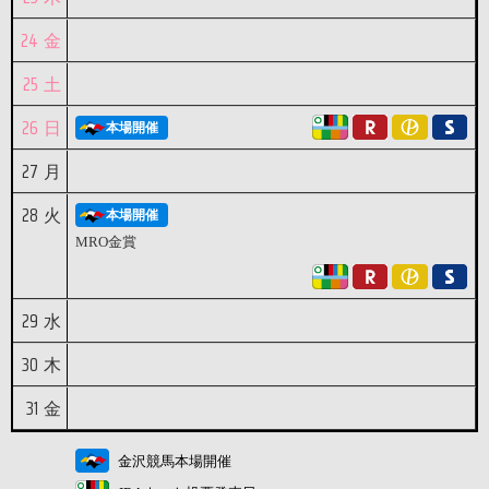
24
金
25
土
26
日
本場開催
27
月
28
火
本場開催
MRO金賞
29
水
30
木
31
金
金沢競馬本場開催