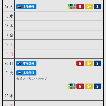
14
火
本場開催
15
水
16
木
17
金
18
土
19
日
20
月
本場開催
21
火
本場開催
金沢スプリントカップ
22
水
23
木