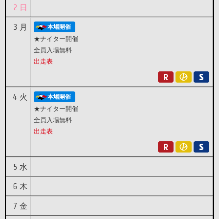
2
日
3
月
本場開催
★ナイター開催
全員入場無料
出走表
4
火
本場開催
★ナイター開催
全員入場無料
出走表
5
水
6
木
7
金