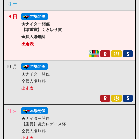
8
土
9
日
本場開催
★ナイター開催
【準重賞】くろゆり賞
全員入場無料
出走表
10
月
本場開催
★ナイター開催
全員入場無料
出走表
11
火
本場開催
★ナイター開催
【重賞】読売レディス杯
全員入場無料
出走表