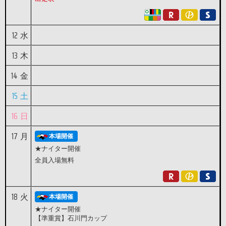
12
水
13
木
14
金
15
土
16
日
17
月
本場開催
★ナイター開催
全員入場無料
18
火
本場開催
★ナイター開催
【準重賞】石川門カップ