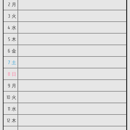
2
月
3
火
4
水
5
木
6
金
7
土
8
日
9
月
10
火
11
水
12
木