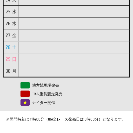
25
水
26
木
27
金
28
土
29
日
30
月
地方競馬場発売
JRA 重賞競走発売
ナイター開催
※開門時刻は 11時00分（JRA全レース発売日は 9時00分）となります。