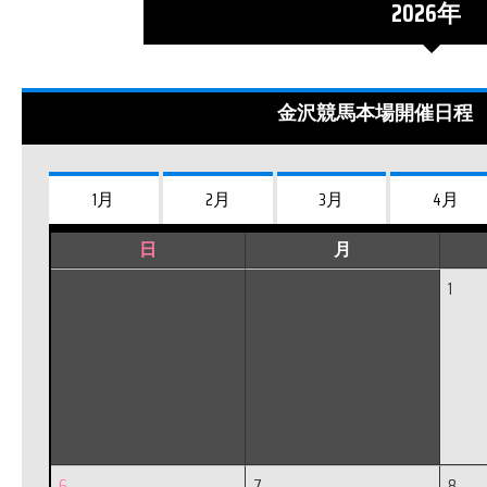
2026年
金沢競馬
本場開催日程
1月
2月
3月
4月
日
月
1
6
7
8