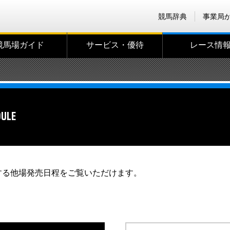
競馬辞典
事業局
競馬場ガイド
サービス・優待
レース情
DULE
する他場発売日程をご覧いただけます。