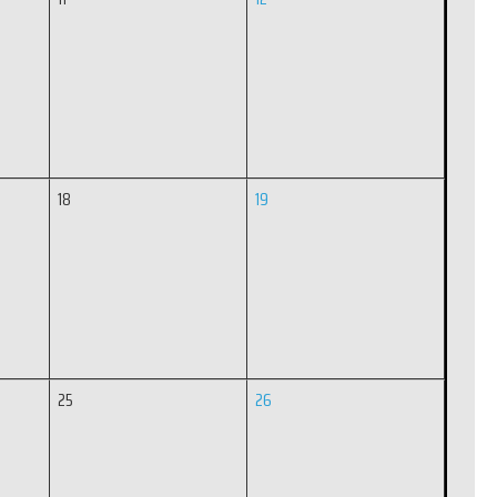
18
19
25
26