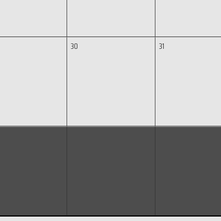
30
31