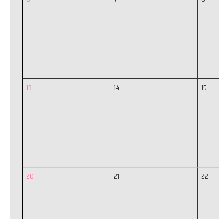
13
14
15
20
21
22