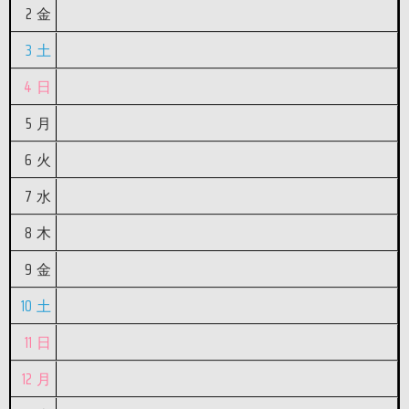
2
金
3
土
4
日
5
月
6
火
7
水
8
木
9
金
10
土
11
日
12
月