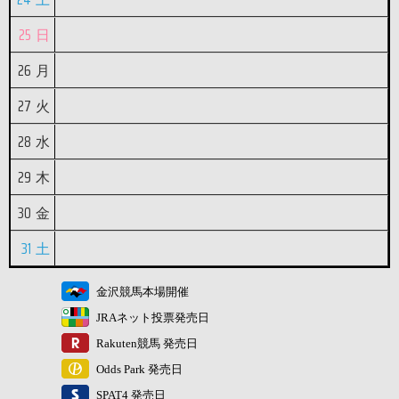
25
日
26
月
27
火
28
水
29
木
30
金
31
土
金沢競馬本場開催
JRAネット投票発売日
Rakuten競馬 発売日
Odds Park 発売日
SPAT4 発売日