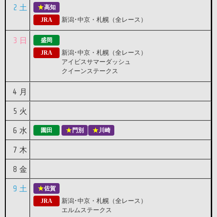
2
土
高知
新潟･中京・札幌（全レース）
JRA
3
日
盛岡
新潟･中京・札幌（全レース）
JRA
アイビスサマーダッシュ
クイーンステークス
4
月
5
火
6
水
園田
門別
川崎
7
木
8
金
9
土
佐賀
新潟･中京・札幌（全レース）
JRA
エルムステークス