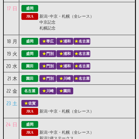
17
日
盛岡
新潟･中京・札幌（全レース）
JRA
中京記念
札幌記念
18
月
盛岡
帯広
浦和
名古屋
19
火
盛岡
門別
浦和
名古屋
20
水
園田
門別
浦和
名古屋
21
木
園田
門別
川崎
名古屋
22
金
名古屋
川崎
園田
23
土
佐賀
新潟･中京・札幌（全レース）
JRA
24
日
盛岡
新潟･中京・札幌（全レース）
JRA
新潟2歳ステークス