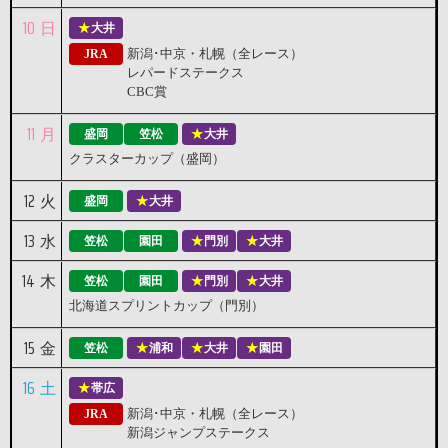
10
日
大井
新潟･中京・札幌（全レース）
JRA
レパードステークス
CBC賞
11
月
盛岡
笠松
大井
クラスターカップ（盛岡）
12
火
盛岡
大井
13
水
笠松
園田
門別
大井
14
木
笠松
園田
門別
大井
北海道スプリントカップ（門別）
15
金
笠松
浦和
大井
園田
16
土
帯広
新潟･中京・札幌（全レース）
JRA
新潟ジャンプステークス