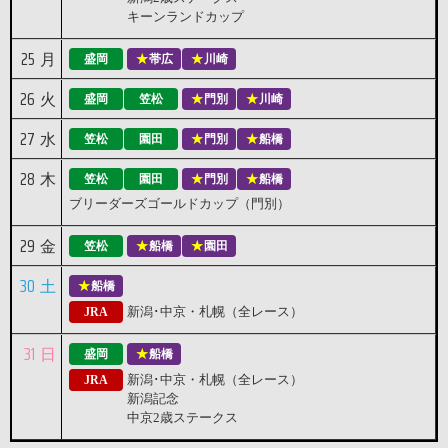
キーンランドカップ
25
月
盛岡
帯広
川崎
26
火
盛岡
笠松
門別
川崎
27
水
笠松
園田
門別
船橋
28
木
笠松
園田
門別
船橋
ブリーダーズゴールドカップ（門別）
29
金
笠松
船橋
園田
30
土
船橋
新潟･中京・札幌（全レース）
JRA
31
日
盛岡
船橋
新潟･中京・札幌（全レース）
JRA
新潟記念
中京2歳ステークス