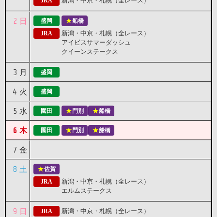
新潟・中京・札幌（全レース）
JRA
2
日
盛岡
船橋
新潟・中京・札幌（全レース）
JRA
アイビスサマーダッシュ
クイーンステークス
3
月
盛岡
4
火
盛岡
5
水
園田
門別
船橋
6
木
園田
門別
船橋
7
金
8
土
佐賀
新潟・中京・札幌（全レース）
JRA
エルムステークス
9
日
新潟・中京・札幌（全レース）
JRA