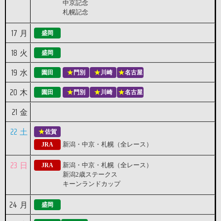
中京記念
札幌記念
17
月
盛岡
18
火
盛岡
19
水
園田
門別
川崎
名古屋
20
木
園田
門別
川崎
名古屋
21
金
22
土
佐賀
新潟・中京・札幌（全レース）
JRA
23
日
新潟・中京・札幌（全レース）
JRA
新潟2歳ステークス
キーンランドカップ
24
月
盛岡