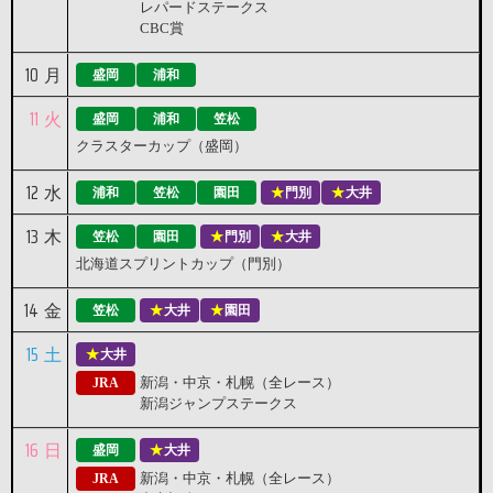
レパードステークス
CBC賞
10
月
盛岡
浦和
11
火
盛岡
浦和
笠松
クラスターカップ（盛岡）
12
水
浦和
笠松
園田
門別
大井
13
木
笠松
園田
門別
大井
北海道スプリントカップ（門別）
14
金
笠松
大井
園田
15
土
大井
新潟・中京・札幌（全レース）
JRA
新潟ジャンプステークス
16
日
盛岡
大井
新潟・中京・札幌（全レース）
JRA