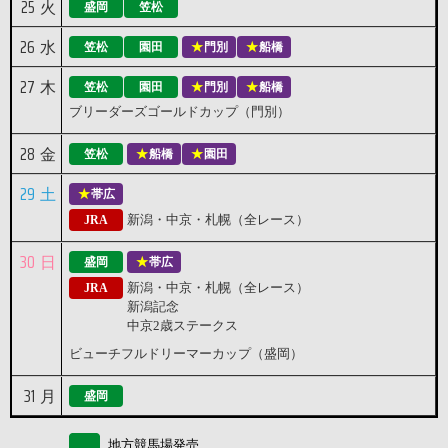
25
火
盛岡
笠松
26
水
笠松
園田
門別
船橋
27
木
笠松
園田
門別
船橋
ブリーダーズゴールドカップ（門別）
28
金
笠松
船橋
園田
29
土
帯広
新潟・中京・札幌（全レース）
JRA
30
日
盛岡
帯広
新潟・中京・札幌（全レース）
JRA
新潟記念
中京2歳ステークス
ビューチフルドリーマーカップ（盛岡）
31
月
盛岡
地方競馬場発売