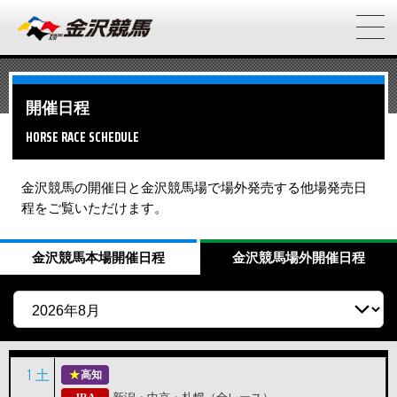
開催日程
HORSE RACE SCHEDULE
金沢競馬の開催日と金沢競馬場で場外発売する他場発売日
程をご覧いただけます。
金沢競馬
本場開催日程
金沢競馬
場外開催日程
1
土
高知