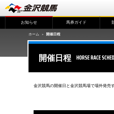
お知らせ
馬券ガイド
ホーム
開催日程
開催日程
HORSE RACE SCHE
金沢競馬の開催日と金沢競馬場で場外発売