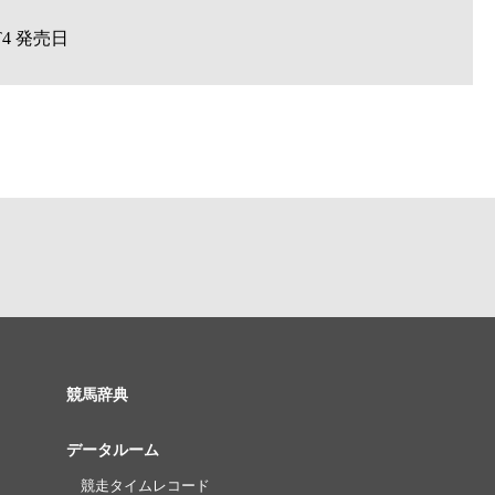
T4 発売日
競馬辞典
データルーム
競走タイムレコード