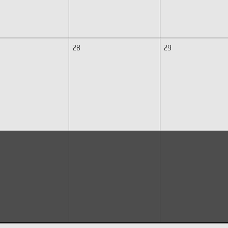
28
29