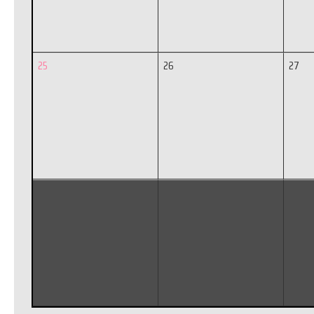
25
26
27