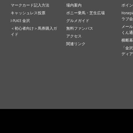
マークカード記入方法
場内案内
ポイ
キャッシュレス投票
ポニー乗馬・芝生広場
Horse
ラブ
J-PLACE 金沢
グルメガイド
メー
＜初心者向け＞馬券購入ガ
無料ファンバス
くん
イド
アクセス
横断
関連リンク
「金
ディ