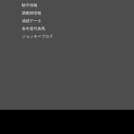
騎手情報
調教師情報
成績データ
各年度代表馬
ジョッキーブログ