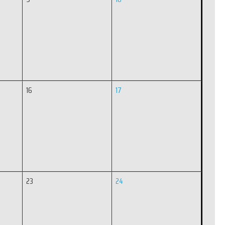
16
17
23
24