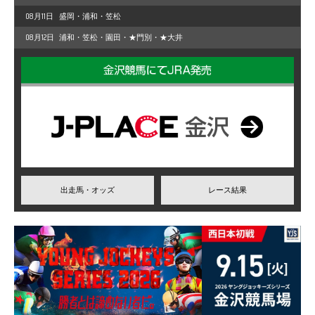
08月11日
盛岡・浦和・笠松
08月12日
浦和・笠松・園田・★門別・★大井
出走馬・オッズ
レース結果