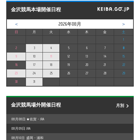
金沢競馬本場開催日程
＜
2026年08月
＞
日
月
火
水
木
金
土
1
2
3
4
5
6
7
8
9
10
11
12
13
14
15
16
17
18
19
20
21
22
23
24
25
26
27
28
29
30
31
金沢競馬場外開催日程
月別
08月08日
★佐賀・JRA
08月09日
JRA
08月10日
盛岡・浦和