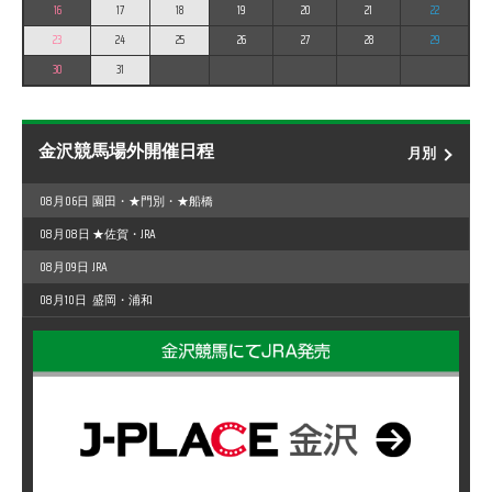
16
17
18
19
20
21
22
23
24
25
26
27
28
29
30
31
金沢競馬場外開催日程
月別
08月06日
園田・★門別・★船橋
08月08日
★佐賀・JRA
08月09日
JRA
08月10日
盛岡・浦和