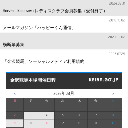
2024.03.31
Horsepia Kanazawa レディスクラブ会員募集（受付終了）
2018.10.02
メールマガジン「ハッピーくん通信」
2023.03.02
横断幕募集
2025.07.29
「金沢競馬」ソーシャルメディア利用規約
金沢競馬本場開催日程
＜
2026年08月
＞
日
月
火
水
木
金
土
1
2
3
4
5
6
7
8
9
10
11
12
13
14
15