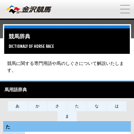
競馬辞典
DICTIONALY OF HORSE RACE
競馬に関する専門用語や馬のしぐさについて解説いたしま
す。
馬用語辞典
あ
か
さ
た
な
は
ま
た