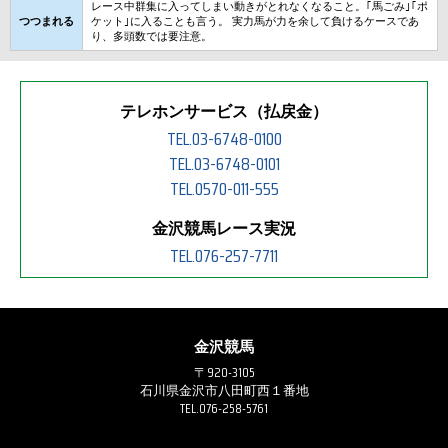
レース中群集に入ってしまい動きがとれなくなること。｢馬ごみ｣｢ポ
つつまれる
ケット｣に入ることも言う。 実力馬が力を余して負けるケースであ
り、多頭数では要注意。
テレホンサービス（払戻金）
TEL.03-6748-0100
TEL.03-6748-0101
TEL.0570-011-555
金沢競馬レース実況
TEL.076-257-7711
金沢競馬
〒920-3105
石川県金沢市八田町西１番地
TEL.076-258-5761