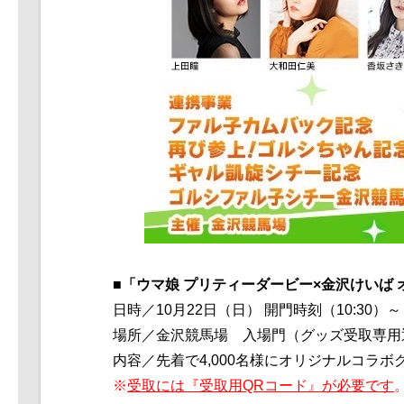
■
「ウマ娘 プリティーダービー×金沢けいば
日時／
10
月
22
日（日） 開門時刻（
10:30
）～
場所／金沢競馬場 入場門（グッズ受取専用
内容／先着で
4,000
名様にオリジナルコラボ
※
受取には『受取用QRコード』が必要です