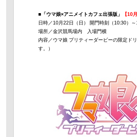
■「ウマ娘×アニメイトカフェ出張版」
【10
日時／
10
月
22
日（日） 開門時刻（10:30）～
場所／金沢競馬場内 入場門横
内容／ウマ娘 プリティーダービーの限定ド
す。）