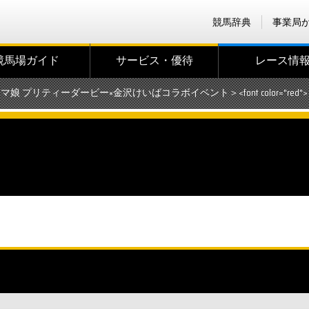
競馬辞典
事業局
競馬場ガイド
サービス・優待
レース情
ウマ娘 プリティーダービー×金沢けいばコラボイベント＞<font color="red"