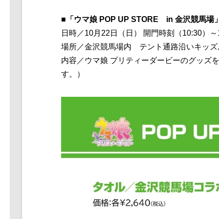
■「ウマ娘 POP UP STORE in 金沢競馬場
日時／
10
月
22
日（日） 開門時刻（10:30）～
場所／金沢競馬場内 テント通路沿いキッズ
内容／ウマ娘 プリティーダービーのグッズ
す。）