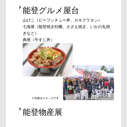
能登グルメ屋台
山びこ（ビーフシチュー丼、カキグラタン）
七海屋（能登焼き牡蠣、さざえ焼き、いかの丸焼
きなど）
典座（牛すじ丼）
能登物産展