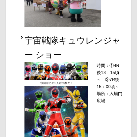
宇宙戦隊キュウレンジャ
ー ショー
時間：①4R
後13：15頃
～ ②7R後
15：00頃～
場所：入場門
広場